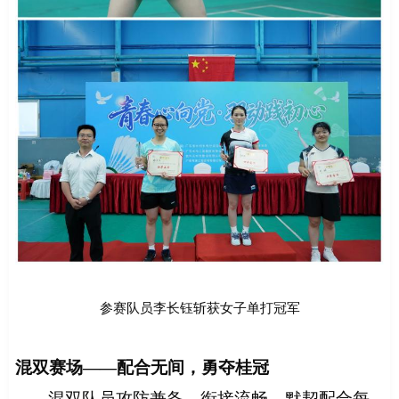
参赛队员李长钰斩获女子单打冠军
混双赛场
——配合无间，勇夺桂冠
混双队员攻防兼备、衔接流畅，默契配合每