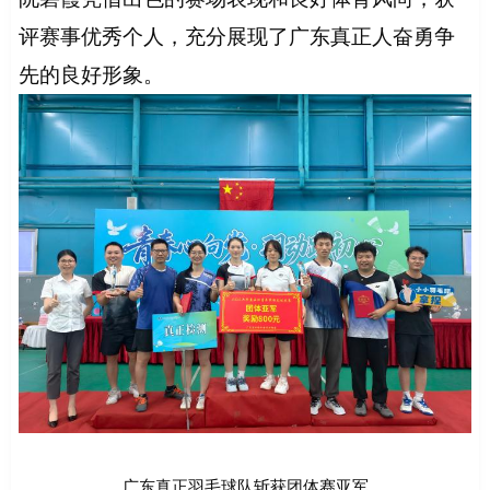
评赛事优秀个人，充分展现了广东真正人奋勇争
先的良好形象。
广东真正羽毛球队斩获团体赛亚军