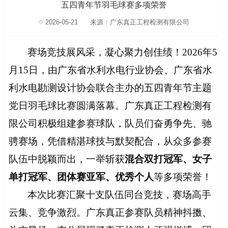
五四青年节羽毛球赛多项荣誉
2026-05-21
来源：广东真正工程检测有限公司
赛场竞技展风采，凝心聚力创佳绩！
2026年5
月15日，由广东省水利水电行业协会、广东省水
利水电勘测设计协会联合主办的五四青年节主题
党日羽毛球比赛圆满落幕。广东真正工程检测有
限公司积极组建参赛球队，队员们奋勇争先、驰
骋赛场，凭借精湛球技与默契配合，从众多参赛
队伍中脱颖而出，一举斩获
混合双打冠军、女子
单打冠军、团体赛亚军、优秀个人
等多项荣誉！
本次比赛汇聚十支队伍同台竞技，赛场高手
云集、竞争激烈。广东真正参赛队员精神抖擞、