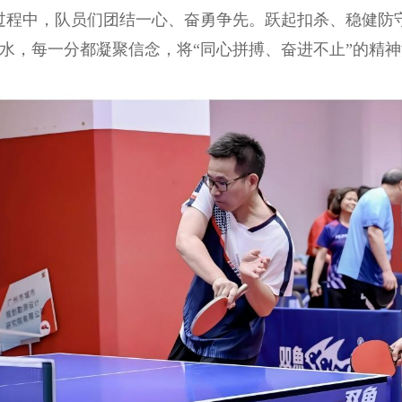
过程中，队员们团结一心、奋勇争先。跃起扣杀、稳健防
水，每一分都凝聚信念，将“同心拼搏、奋进不止”的精