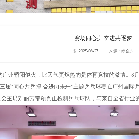
赛场同心拼 奋进共逐梦
2025-08-27
来源：综合办
的广州骄阳似火，比天气更炽热的是体育竞技的激情。8月
三届“同心共乒搏 奋进向未来”主题乒乓球赛在广州国际
工会主席刘丽芳带领真正检测乒乓球队，与来自全省行业