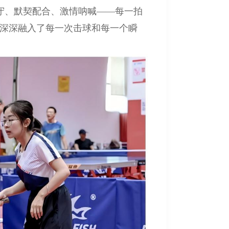
守、默契配合、激情呐喊——每一拍
神深深融入了每一次击球和每一个瞬