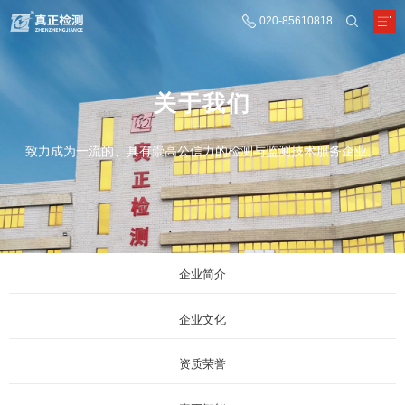
020-85610818
关于我们
致力成为一流的、具有崇高公信力的检测与监测技术服务企业。
企业简介
企业文化
资质荣誉