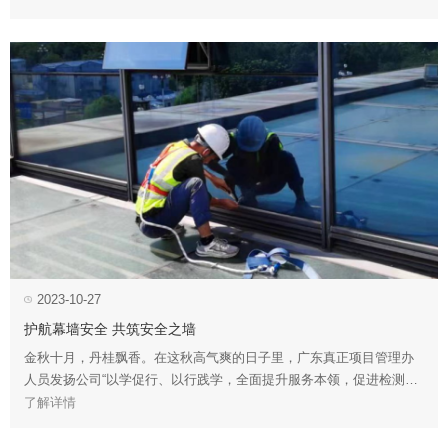
公共安全风险辨识与防范知识培训，加强员工对安全生产知识和急救
知识的学习，树立“生命至上、安全第一”中心思想。
2023-10-27
护航幕墙安全 共筑安全之墙
金秋十月，丹桂飘香。在这秋高气爽的日子里，广东真正项目管理办
人员发扬公司“以学促行、以行践学，全面提升服务本领，促进检测服
务高质量发展”的精神，本着学以致用，实践结合的思想，跟随节能检
了解详情
测室的检测人员一同前往项目现场学习幕墙安全鉴定检测。