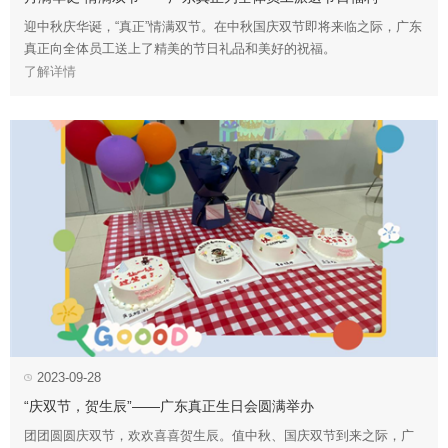
迎中秋庆华诞，“真正”情满双节。在中秋国庆双节即将来临之际，广东
真正向全体员工送上了精美的节日礼品和美好的祝福。
了解详情
2023-09-28
“庆双节，贺生辰”——广东真正生日会圆满举办
团团圆圆庆双节，欢欢喜喜贺生辰。值中秋、国庆双节到来之际，广