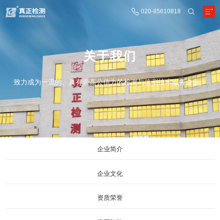
020-85610818
关于我们
致力成为一流的、具有崇高公信力的检测与监测技术服务企业。
企业简介
企业文化
资质荣誉