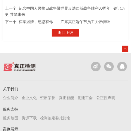
上一个: 纪念中国人民抗日战争暨世界反法西斯战争胜利80周年 | 铭记历
史 共筑未来
下一个: 粽享温情，感恩有你——广东真正端午节员工关怀特辑
返回上级
关于我们
企业简介
企业文化
资质荣誉
真正智能
党建工会
公正性声明
服务支持
服务范围
资源下载
检测鉴定委托指南
案例展示