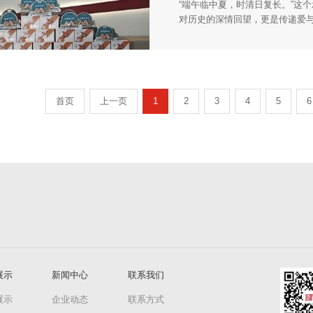
“端午临中夏，时清日复长。”这
对历史的深情回望，更是传递爱
备，为每一位员工送上了饱含心
最动人的风景。
首页
上一页
1
2
3
4
5
6
展示
新闻中心
联系我们
展示
企业动态
联系方式