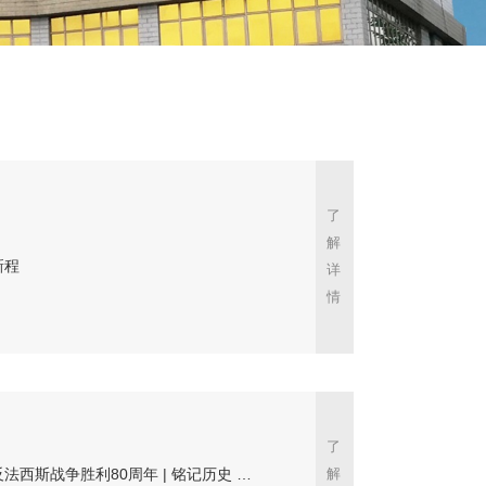
了
解
新程
详
情
了
战争胜利80周年 | 铭记历史 共筑未来
解