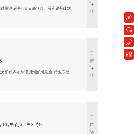
详
院计量测试中心党支部联合开展党建共建活
情
了
乡
解
详
支部代表参加“党建领航促融合 行业联建
情
了
真正端午节员工关怀特辑
解
详